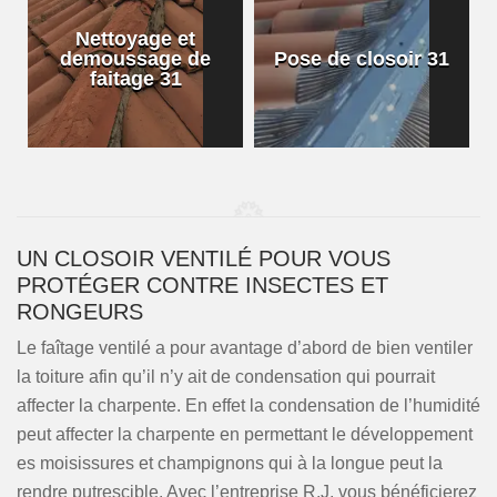
Nettoyage et
demoussage de
Pose de closoir 31
1
faitage 31
UN CLOSOIR VENTILÉ POUR VOUS
PROTÉGER CONTRE INSECTES ET
RONGEURS
Le faîtage ventilé a pour avantage d’abord de bien ventiler
la toiture afin qu’il n’y ait de condensation qui pourrait
affecter la charpente. En effet la condensation de l’humidité
peut affecter la charpente en permettant le développement
es moisissures et champignons qui à la longue peut la
rendre putrescible. Avec l’entreprise R.J, vous bénéficierez