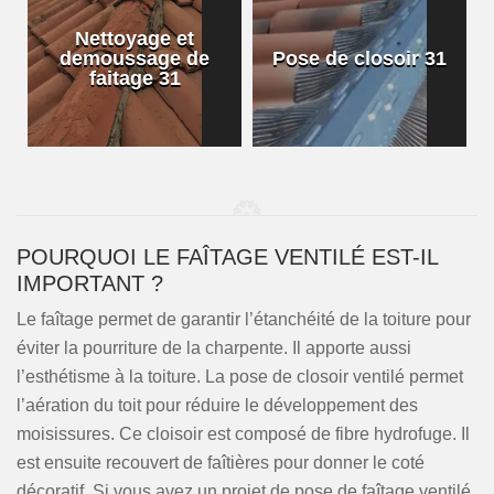
Nettoyage et
demoussage de
Pose de closoir 31
1
faitage 31
POURQUOI LE FAÎTAGE VENTILÉ EST-IL
IMPORTANT ?
Le faîtage permet de garantir l’étanchéité de la toiture pour
éviter la pourriture de la charpente. Il apporte aussi
l’esthétisme à la toiture. La pose de closoir ventilé permet
l’aération du toit pour réduire le développement des
moisissures. Ce cloisoir est composé de fibre hydrofuge. Il
est ensuite recouvert de faîtières pour donner le coté
décoratif. Si vous avez un projet de pose de faîtage ventilé,