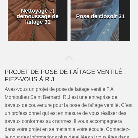
Nettoyage et
demoussage de
Pose de closoir 31
1
faitage 31
PROJET DE POSE DE FAÎTAGE VENTILÉ :
FIEZ-VOUS À R.J
Avez-vous un projet de pose de faîtage ventilé ? A
Montoulieu Saint Bernard, R.J est une entreprise de
travaux de couverture pour la pose de faîtage ventilé. C’est
un professionnel qui est en mesure de vous réaliser des
travaux conformes aux normes. Il vous accompagnera
dans votre projet en se mettant à votre écoute. Contactez-
le pour des informations plus détaillées si vous êtes dans