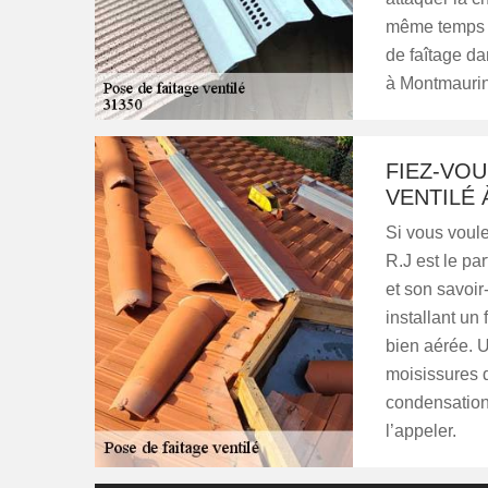
même temps p
de faîtage da
à Montmaurin
FIEZ-VOU
VENTILÉ
Si vous voule
R.J est le p
et son savoir
installant un
bien aérée. 
moisissures q
condensation 
l’appeler.