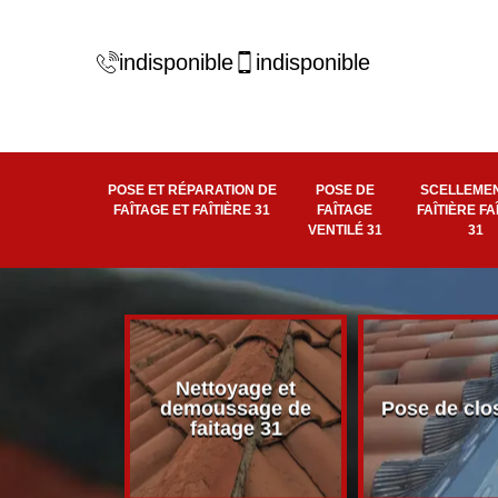
indisponible
indisponible
POSE ET RÉPARATION DE
POSE DE
SCELLEMEN
FAÎTAGE ET FAÎTIÈRE 31
FAÎTAGE
FAÎTIÈRE FA
VENTILÉ 31
31
Nettoyage et
éité de
demoussage de
Pose de clo
 faîtière 31
faitage 31