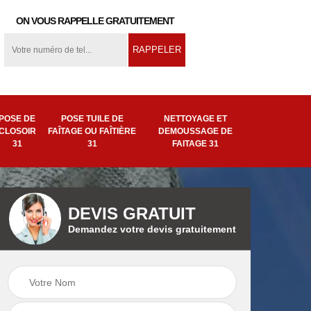
ON VOUS RAPPELLE GRATUITEMENT
POSE DE
POSE TUILE DE
NETTOYAGE ET
CLOSOIR
FAÎTAGE OU FAÎTIÈRE
DEMOUSSAGE DE
31
31
FAITAGE 31
DEVIS GRATUIT
Demandez votre devis gratuitement
ion
Pose tuile de
Remplacement de
ière
faîtage ou faîtière
faîtage 31
31