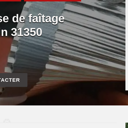
se de faîtage
in 31350
TACTER