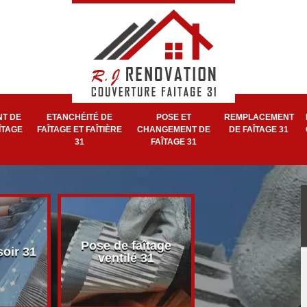
T DE
ETANCHÉITÉ DE
POSE ET
REMPLACEMENT
ÎTAGE
FAÎTAGE ET FAÎTIÈRE
CHANGEMENT DE
DE FAÎTAGE 31
31
FAÎTAGE 31
Pose et réparat
Pose de faîtage
soir 31
de faîtage et faît
ventilé 31
31