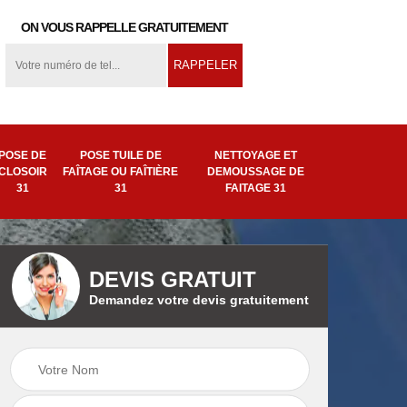
ON VOUS RAPPELLE GRATUITEMENT
POSE DE
POSE TUILE DE
NETTOYAGE ET
CLOSOIR
FAÎTAGE OU FAÎTIÈRE
DEMOUSSAGE DE
31
31
FAITAGE 31
DEVIS GRATUIT
Demandez votre devis gratuitement
ion
Pose tuile de
Remplacement de
ière
faîtage ou faîtière
faîtage 31
31