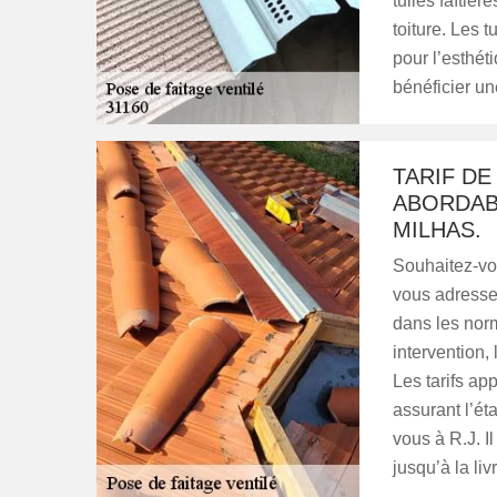
tuiles faîtièr
toiture. Les t
pour l’esthét
bénéficier un
TARIF DE
ABORDABL
MILHAS.
Souhaitez-vou
vous adresser
dans les nor
intervention,
Les tarifs ap
assurant l’ét
vous à R.J. I
jusqu’à la li