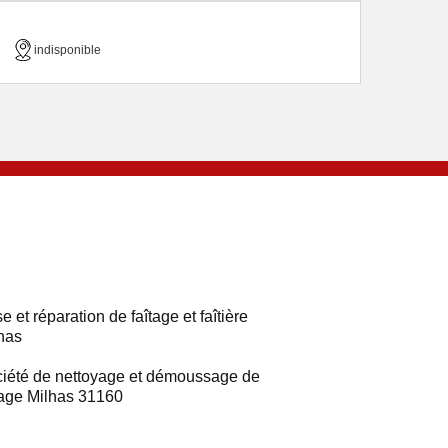
indisponible
e et réparation de faîtage et faîtière
has
iété de nettoyage et démoussage de
tage Milhas 31160