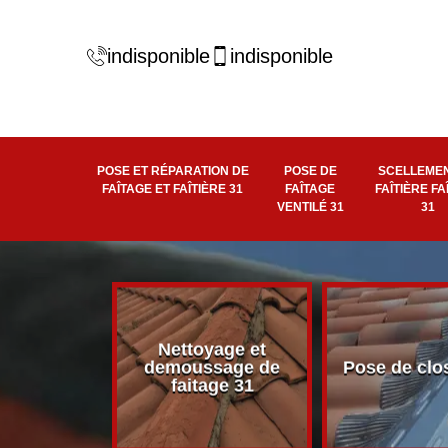
indisponible
indisponible
POSE ET RÉPARATION DE
POSE DE
SCELLEMEN
FAÎTAGE ET FAÎTIÈRE 31
FAÎTAGE
FAÎTIÈRE FA
VENTILÉ 31
31
Nettoyage et
éité de
demoussage de
Pose de clo
 faîtière 31
faitage 31