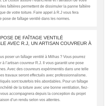
es. Le closoir assure l’étanchéité et l’aération de votre
uiles faîtières permettent de dissimuler la panne faîtière
ique de votre toiture. Faire appel à R.J vous fera
e pose de faîtage ventilé dans les normes.
 POSE DE FAÎTAGE VENTILÉ
E AVEC R.J, UN ARTISAN COUVREUR À
s poser un faîtage ventilé à Milhas ? Vous pourrez
 à l’artisan couvreur R.J. Il vous garantit une pose
mes. Avec des couvreurs expérimentés dans une telle
 les travaux seront effectués avec professionnalisme.
pliqués sont toutefois très abordables. Pour un faîtage
anchéité de la toiture avec une bonne ventilation, fiez-
l vous accompagnera depuis la conception du projet
vraison d’un rendu selon vos attentes.