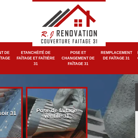
T DE
ETANCHÉITÉ DE
POSE ET
REMPLACEMENT
ÎTAGE
FAÎTAGE ET FAÎTIÈRE
CHANGEMENT DE
DE FAÎTAGE 31
31
FAÎTAGE 31
Pose et réparat
Pose de faîtage
soir 31
de faîtage et faît
ventilé 31
31