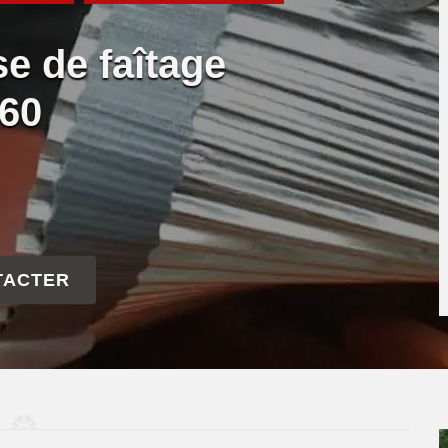
se de faîtage
160
TACTER