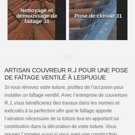
Nettoyage et
demoussage de
Pose de closoir 31
1
faitage 31
ARTISAN COUVREUR R.J POUR UNE POSE
DE FAÎTAGE VENTILÉ À LESPUGUE
Si vous rénovez votre toiture, profitez de l’occasion pour
installer un faîtage ventilé. Avec l’entreprise de couverture
R.J, vous bénéficierez des travaux dans les normes et
exécutés à la perfection afin que le faîtage apporte
l’aération nécessaire de la toiture tout en apportant sa
contribution dans la décoration de votre toiture. Vous
pouvez l’appeler aussi si vous avez une construction