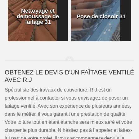
Nettoyage et
demoussage de
Pose de closoir 31
1
faitage 31
OBTENEZ LE DEVIS D’UN FAÎTAGE VENTILÉ
AVEC R.J
Spécialiste des travaux de couverture, R.J est un
professionnel à contacter si vous envisagez de poser un
faîtage ventilé. Avec son expérience de plusieurs années,
dans le métier, il vous garantit une prestation de qualité.
Votre toiture tout en étant étanche sera mieux aéré et votre
charpente plus durable. N’hésitez pas à l’appeler et faites-
lui part de votre projet. Il vous accompagnera depuis la