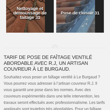
Nettoyage et
demoussage de
Pose de closoir 31
1
faitage 31
TARIF DE POSE DE FAÎTAGE VENTILÉ
ABORDABLE AVEC R.J, UN ARTISAN
COUVREUR À LE BURGAUD.
Souhaitez-vous poser un faîtage ventilé à Le Burgaud ?
Vous pourrez vous adresser à l’artisan couvreur R.J. Il
vous garantit une pose dans les normes. Avec des
couvreurs expérimentés dans une telle intervention, les
travaux seront effectués avec professionnalisme. Les tarifs
appliqués sont toutefois très abordables. Pour un faîtage