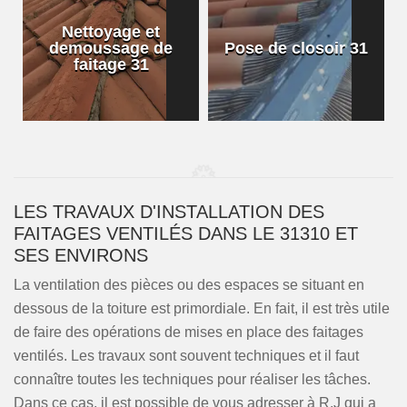
Nettoyage et
demoussage de
Pose de closoir 31
1
faitage 31
LES TRAVAUX D'INSTALLATION DES
FAITAGES VENTILÉS DANS LE 31310 ET
SES ENVIRONS
La ventilation des pièces ou des espaces se situant en
dessous de la toiture est primordiale. En fait, il est très utile
de faire des opérations de mises en place des faitages
ventilés. Les travaux sont souvent techniques et il faut
connaître toutes les techniques pour réaliser les tâches.
Dans ce cas, il est possible de vous adresser à R.J qui a