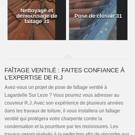
Nettoyage et
demoussage de
Pose de closoir 31
1
faitage 31
FAÎTAGE VENTILÉ : FAITES CONFIANCE À
L’EXPERTISE DE R.J
Avez-vous un projet de pose de faîtage ventilé à
Lagardelle Sur Leze ? Vous pourrez vous adresser au
couvreur R.J. Avec son expérience de plusieurs années
dans les travaux de toiture, il vous installera un faîtage
ventilé qui protégera votre charpente contre la
condensation et la pourriture par les moisissures. Les
travaux seront réalisés à la perfection afin de répondre aux