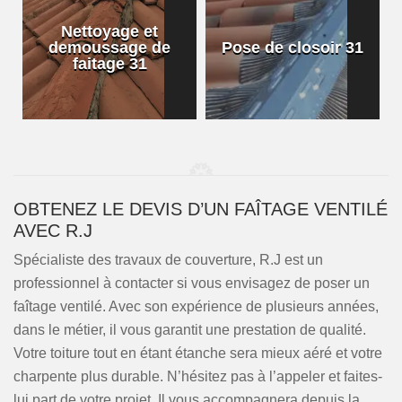
Nettoyage et
demoussage de
Pose de closoir 31
1
faitage 31
OBTENEZ LE DEVIS D’UN FAÎTAGE VENTILÉ
AVEC R.J
Spécialiste des travaux de couverture, R.J est un
professionnel à contacter si vous envisagez de poser un
faîtage ventilé. Avec son expérience de plusieurs années,
dans le métier, il vous garantit une prestation de qualité.
Votre toiture tout en étant étanche sera mieux aéré et votre
charpente plus durable. N’hésitez pas à l’appeler et faites-
lui part de votre projet. Il vous accompagnera depuis la