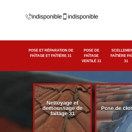
indisponible
indisponible
POSE ET RÉPARATION DE
POSE DE
SCELLEMEN
FAÎTAGE ET FAÎTIÈRE 31
FAÎTAGE
FAÎTIÈRE FA
VENTILÉ 31
31
Nettoyage et
éité de
demoussage de
Pose de clo
 faîtière 31
faitage 31