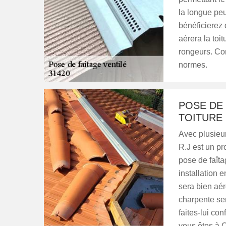
la longue peu
bénéficierez 
aérera la toi
rongeurs. Con
normes.
POSE DE 
TOITURE 
Avec plusieu
R.J est un p
pose de faîta
installation 
sera bien aér
charpente ser
faites-lui con
vous êtes à 