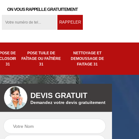
ON VOUS RAPPELLE GRATUITEMENT
POSE DE
POSE TUILE DE
NETTOYAGE ET
CLOSOIR
FAÎTAGE OU FAÎTIÈRE
DEMOUSSAGE DE
31
31
FAITAGE 31
DEVIS GRATUIT
Demandez votre devis gratuitement
ion
Pose tuile de
Remplacement de
ière
faîtage ou faîtière
faîtage 31
31