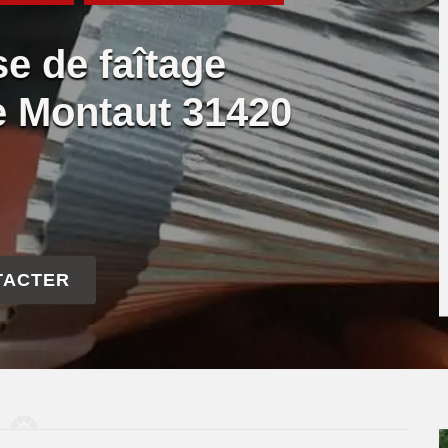
se de faîtage
e Montaut 31420
TACTER