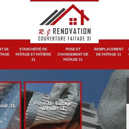
T DE
ETANCHÉITÉ DE
POSE ET
REMPLACEMENT
ÎTAGE
FAÎTAGE ET FAÎTIÈRE
CHANGEMENT DE
DE FAÎTAGE 31
31
FAÎTAGE 31
Pose et réparat
Pose de faîtage
soir 31
de faîtage et faît
ventilé 31
31