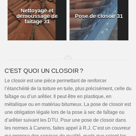
Nettoyage et
demoussage de
Pose de closoir 31
1
faitage 31
C’EST QUOI UN CLOSOIR ?
Le closoir est une pièce permettant de renforcer
l’étanchéité de la toiture en tuile, plus précisément, celle du
faîtage ou d’un arêtier. Il peut être en plastique, en
métallique ou en matériau bitumeux. La pose de closoir est
une obligation légale lors de la pose à sec de faîtage ou
d’arêtier suivant les DTU. Pour une pose de closoir dans
les normes à Canens, faites appel à R.J. C’est un couvreur
qui propose des services de qualité, quels que soient les