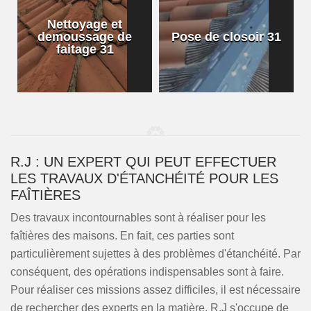
Nettoyage et
demoussage de
Pose de closoir 31
1
faitage 31
R.J : UN EXPERT QUI PEUT EFFECTUER
LES TRAVAUX D'ÉTANCHÉITÉ POUR LES
FAÎTIÈRES
Des travaux incontournables sont à réaliser pour les
faîtières des maisons. En fait, ces parties sont
particulièrement sujettes à des problèmes d'étanchéité. Par
conséquent, des opérations indispensables sont à faire.
Pour réaliser ces missions assez difficiles, il est nécessaire
de rechercher des experts en la matière. R.J s'occupe de