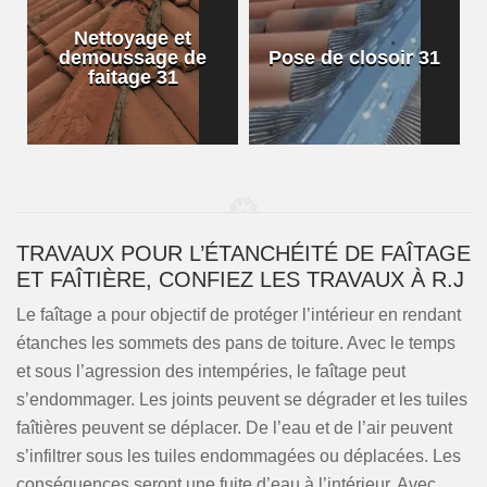
Nettoyage et
demoussage de
Pose de closoir 31
1
faitage 31
TRAVAUX POUR L’ÉTANCHÉITÉ DE FAÎTAGE
ET FAÎTIÈRE, CONFIEZ LES TRAVAUX À R.J
Le faîtage a pour objectif de protéger l’intérieur en rendant
étanches les sommets des pans de toiture. Avec le temps
et sous l’agression des intempéries, le faîtage peut
s’endommager. Les joints peuvent se dégrader et les tuiles
faîtières peuvent se déplacer. De l’eau et de l’air peuvent
s’infiltrer sous les tuiles endommagées ou déplacées. Les
conséquences seront une fuite d’eau à l’intérieur. Avec